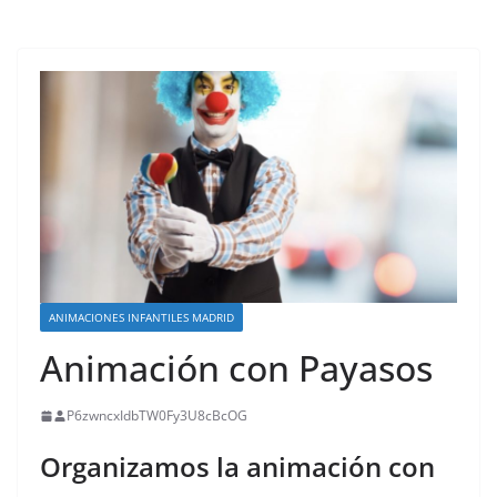
ANIMACIONES INFANTILES MADRID
Animación con Payasos
P6zwncxIdbTW0Fy3U8cBcOG
Organizamos la animación con