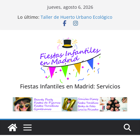
Saltar
jueves, agosto 6, 2026
Diseño de Moda y Reciclaje de Prendas
al
Lo último:
Taller de Huerto Urbano Ecológico
contenido
TALLER FOTOGRAFÍA LA NATURALEZA
Cluedo Virtual para Niños
Trivial Virtual para niños
Fiestas Infantiles en Madrid: Servicios