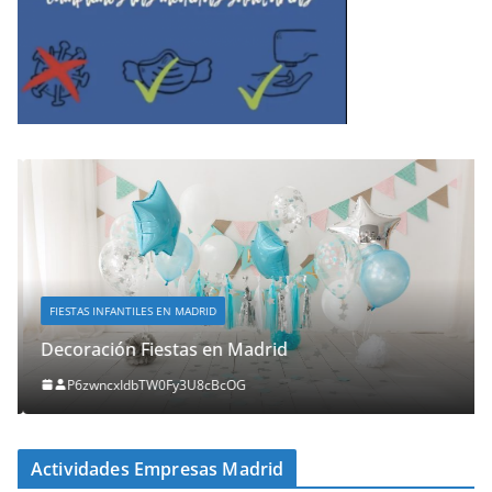
FIESTAS INFANTILES EN MADRID
Decoración Fiestas en Madrid
P6zwncxIdbTW0Fy3U8cBcOG
Actividades Empresas Madrid