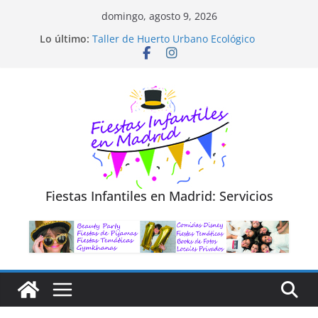
Saltar
domingo, agosto 9, 2026
al
Diseño de Moda y Reciclaje de Prendas
Lo último:
Taller de Huerto Urbano Ecológico
contenido
TALLER FOTOGRAFÍA LA NATURALEZA
Cluedo Virtual para Niños
Trivial Virtual para niños
Fiestas Infantiles en Madrid: Servicios