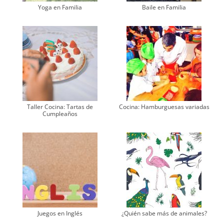
Yoga en Familia
Baile en Familia
Taller Cocina: Tartas de
Cocina: Hamburguesas variadas
Cumpleaños
Juegos en Inglés
¿Quién sabe más de animales?