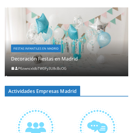
FIESTAS INFANTILES EN MADRID
Decoración Fiestas en Madrid
P6zwncxIdbTW0Fy3U8cBcOG
Actividades Empresas Madrid