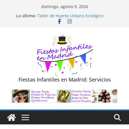
Saltar
domingo, agosto 9, 2026
Diseño de Moda y Reciclaje de Prendas
al
Lo último:
Taller de Huerto Urbano Ecológico
contenido
TALLER FOTOGRAFÍA LA NATURALEZA
Cluedo Virtual para Niños
Trivial Virtual para niños
Fiestas Infantiles en Madrid: Servicios