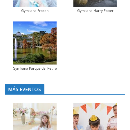
Gymkana Frozen
Gymkana Harry Potter
Gymkana Parque del Retiro
MÁS EVENTOS