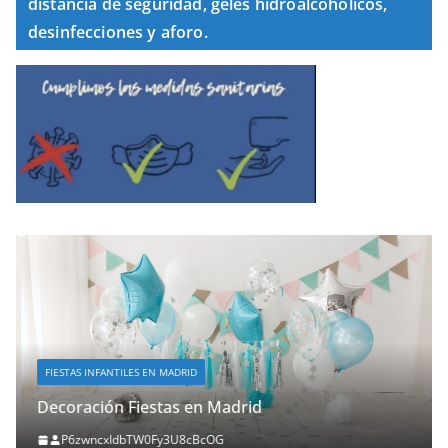
distancia de seguridad, geles hidroalcohólicos,
desinfecciones y aforo.
FIESTAS INFANTILES EN MADRID
Decoración Fiestas en Madrid
P6zwncxIdbTW0Fy3U8cBcOG