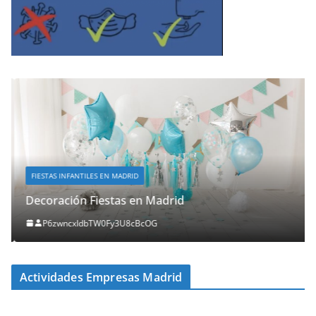
FIESTAS INFANTILES EN MADRID
Decoración Fiestas en Madrid
P6zwncxIdbTW0Fy3U8cBcOG
Actividades Empresas Madrid