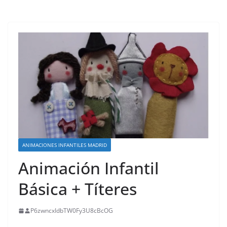
ANIMACIONES INFANTILES MADRID
Animación Infantil
Básica + Títeres
P6zwncxIdbTW0Fy3U8cBcOG