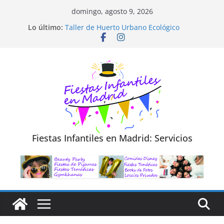
Saltar
domingo, agosto 9, 2026
al
Diseño de Moda y Reciclaje de Prendas
Lo último:
Taller de Huerto Urbano Ecológico
contenido
TALLER FOTOGRAFÍA LA NATURALEZA
Cluedo Virtual para Niños
Trivial Virtual para niños
Fiestas Infantiles en Madrid: Servicios