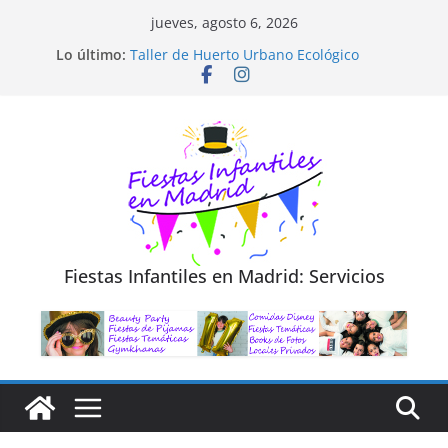
Saltar
jueves, agosto 6, 2026
al
Diseño de Moda y Reciclaje de Prendas
Lo último:
Taller de Huerto Urbano Ecológico
contenido
TALLER FOTOGRAFÍA LA NATURALEZA
Cluedo Virtual para Niños
Trivial Virtual para niños
Fiestas Infantiles en Madrid: Servicios