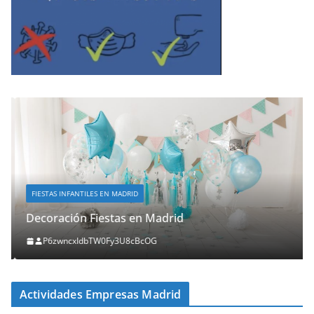
FIESTAS INFANTILES EN MADRID
Decoración Fiestas en Madrid
P6zwncxIdbTW0Fy3U8cBcOG
Actividades Empresas Madrid