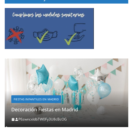
FIESTAS INFANTILES EN MADRID
Decoración Fiestas en Madrid
P6zwncxIdbTW0Fy3U8cBcOG