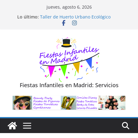
Saltar
jueves, agosto 6, 2026
al
Diseño de Moda y Reciclaje de Prendas
Lo último:
Taller de Huerto Urbano Ecológico
contenido
TALLER FOTOGRAFÍA LA NATURALEZA
Cluedo Virtual para Niños
Trivial Virtual para niños
Fiestas Infantiles en Madrid: Servicios