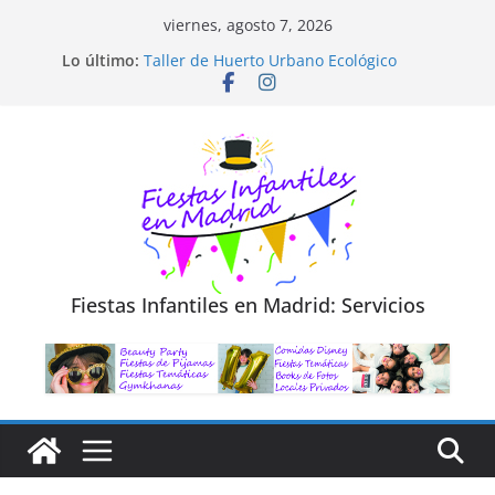
Saltar
viernes, agosto 7, 2026
al
Diseño de Moda y Reciclaje de Prendas
Lo último:
Taller de Huerto Urbano Ecológico
contenido
TALLER FOTOGRAFÍA LA NATURALEZA
Cluedo Virtual para Niños
Trivial Virtual para niños
Fiestas Infantiles en Madrid: Servicios