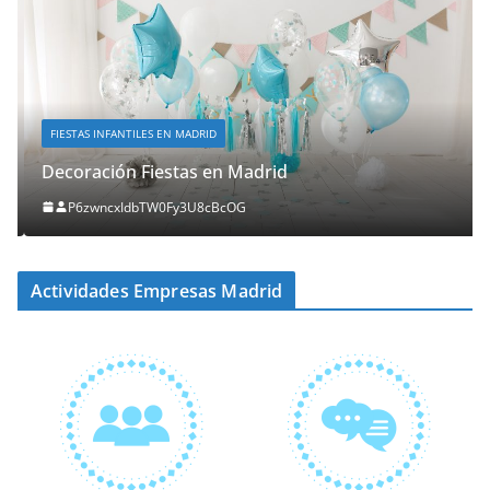
FIESTAS INFANTILES EN MADRID
Decoración Fiestas en Madrid
P6zwncxIdbTW0Fy3U8cBcOG
Actividades Empresas Madrid