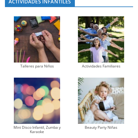
ACTIVIDADES INFANTILES
Talleres para Niños
Actividades Familiares
Mini Disco Infantil, Zumba y
Beauty Party Niñas
Karaoke