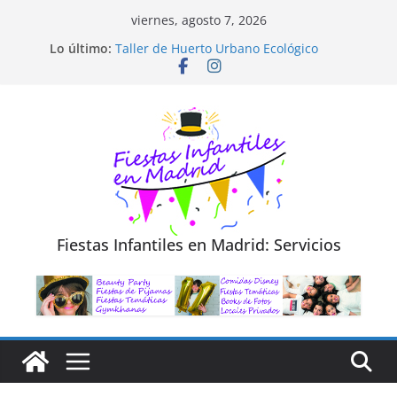
Saltar
viernes, agosto 7, 2026
al
Diseño de Moda y Reciclaje de Prendas
Lo último:
contenido
Taller de Huerto Urbano Ecológico
TALLER FOTOGRAFÍA LA NATURALEZA
Cluedo Virtual para Niños
Trivial Virtual para niños
Fiestas Infantiles en Madrid: Servicios