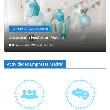
FIESTAS INFANTILES EN MADRID
Decoración Fiestas en Madrid
P6zwncxIdbTW0Fy3U8cBcOG
Actividades Empresas Madrid