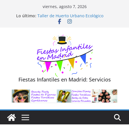
Saltar
viernes, agosto 7, 2026
al
Lo último:
Taller de Huerto Urbano Ecológico
contenido
TALLER FOTOGRAFÍA LA NATURALEZA
Cluedo Virtual para Niños
Trivial Virtual para niños
Diseño de Moda y Reciclaje de Prendas
Fiestas Infantiles en Madrid: Servicios