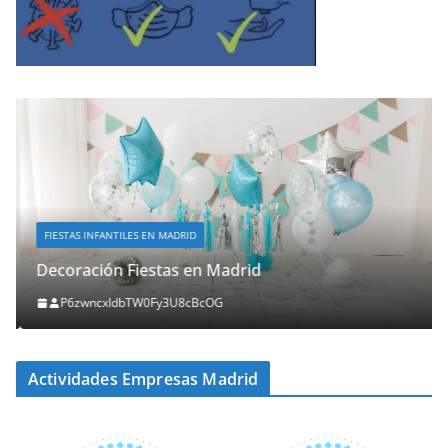
FIESTAS INFANTILES EN MADRID
Decoración Fiestas en Madrid
P6zwncxIdbTW0Fy3U8cBcOG
Actividades Empresas Madrid