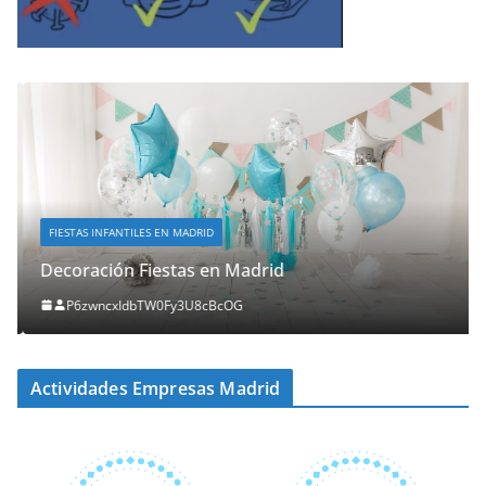
FIESTAS INFANTILES EN MADRID
Decoración Fiestas en Madrid
P6zwncxIdbTW0Fy3U8cBcOG
Actividades Empresas Madrid