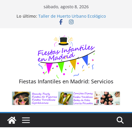
Saltar
sábado, agosto 8, 2026
al
Diseño de Moda y Reciclaje de Prendas
Lo último:
Taller de Huerto Urbano Ecológico
contenido
TALLER FOTOGRAFÍA LA NATURALEZA
Cluedo Virtual para Niños
Trivial Virtual para niños
Fiestas Infantiles en Madrid: Servicios