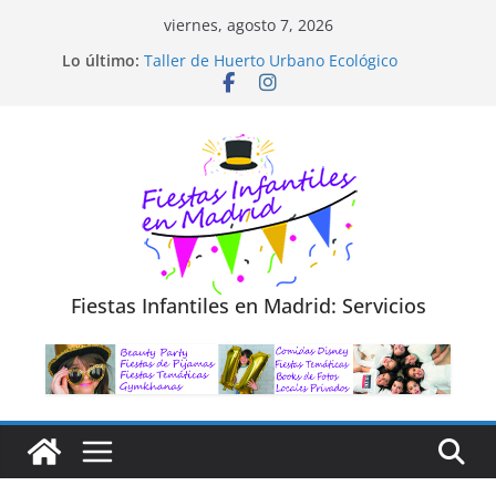
Saltar
viernes, agosto 7, 2026
al
Lo último:
Taller de Huerto Urbano Ecológico
contenido
TALLER FOTOGRAFÍA LA NATURALEZA
Cluedo Virtual para Niños
Trivial Virtual para niños
Diseño de Moda y Reciclaje de Prendas
Fiestas Infantiles en Madrid: Servicios