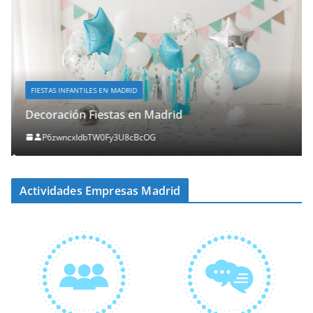
FIESTAS INFANTILES EN MADRID
Decoración Fiestas en Madrid
P6zwncxIdbTW0Fy3U8cBcOG
Actividades Empresas Madrid