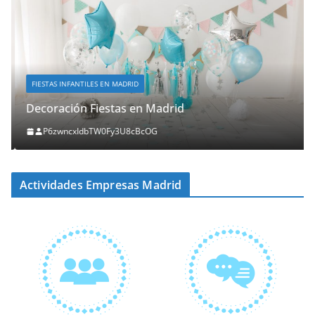
FIESTAS INFANTILES EN MADRID
Decoración Fiestas en Madrid
P6zwncxIdbTW0Fy3U8cBcOG
Actividades Empresas Madrid