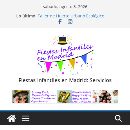
Saltar
sábado, agosto 8, 2026
al
Diseño de Moda y Reciclaje de Prendas
Lo último:
Taller de Huerto Urbano Ecológico
contenido
TALLER FOTOGRAFÍA LA NATURALEZA
Cluedo Virtual para Niños
Trivial Virtual para niños
Fiestas Infantiles en Madrid: Servicios