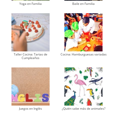
Yoga en Familia
Baile en Familia
Taller Cocina: Tartas de
Cocina: Hamburguesas variadas
Cumpleaños
Juegos en Inglés
¿Quién sabe más de animales?