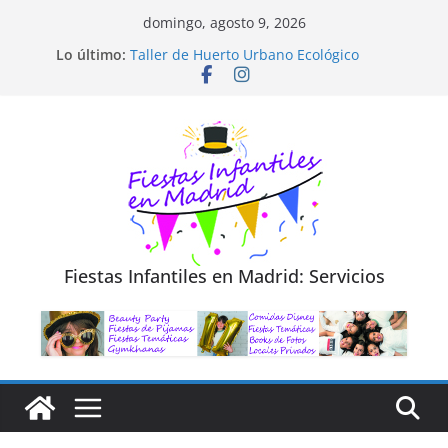
Saltar
domingo, agosto 9, 2026
al
Diseño de Moda y Reciclaje de Prendas
Lo último:
Taller de Huerto Urbano Ecológico
contenido
TALLER FOTOGRAFÍA LA NATURALEZA
Cluedo Virtual para Niños
Trivial Virtual para niños
Fiestas Infantiles en Madrid: Servicios