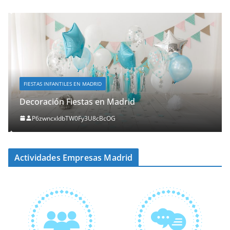
FIESTAS INFANTILES EN MADRID
Decoración Fiestas en Madrid
P6zwncxIdbTW0Fy3U8cBcOG
Actividades Empresas Madrid