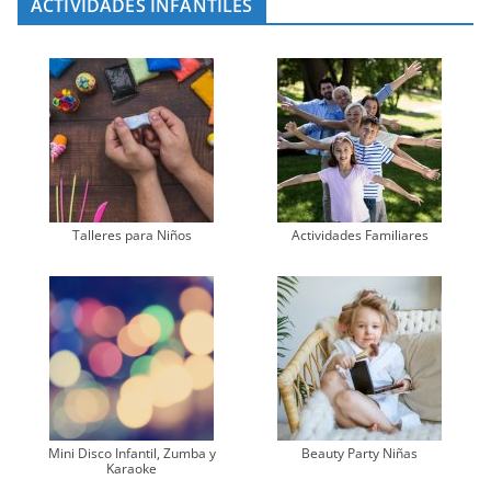
ACTIVIDADES INFANTILES
Talleres para Niños
Actividades Familiares
Mini Disco Infantil, Zumba y
Beauty Party Niñas
Karaoke