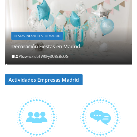
FIESTAS INFANTILES EN MADRID
Decoración Fiestas en Madrid
P6zwncxIdbTW0Fy3U8cBcOG
Actividades Empresas Madrid