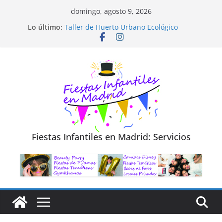
Saltar
domingo, agosto 9, 2026
al
Diseño de Moda y Reciclaje de Prendas
Lo último:
Taller de Huerto Urbano Ecológico
contenido
TALLER FOTOGRAFÍA LA NATURALEZA
Cluedo Virtual para Niños
Trivial Virtual para niños
Fiestas Infantiles en Madrid: Servicios