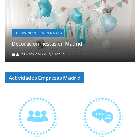
FIESTAS INFANTILES EN MADRID
Decoración Fiestas en Madrid
P6zwncxIdbTW0Fy3U8cBcOG
Actividades Empresas Madrid