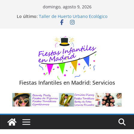
Saltar
domingo, agosto 9, 2026
al
Diseño de Moda y Reciclaje de Prendas
Lo último:
Taller de Huerto Urbano Ecológico
contenido
TALLER FOTOGRAFÍA LA NATURALEZA
Cluedo Virtual para Niños
Trivial Virtual para niños
Fiestas Infantiles en Madrid: Servicios