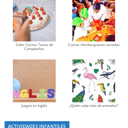
Taller Cocina: Tartas de
Cocina: Hamburguesas variadas
Cumpleaños
Juegos en Inglés
¿Quién sabe más de animales?
ACTIVIDADES INFANTILES