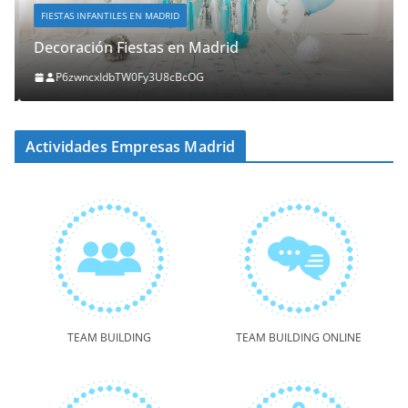
FIESTAS INFANTILES EN MADRID
Decoración Fiestas en Madrid
P6zwncxIdbTW0Fy3U8cBcOG
Actividades Empresas Madrid
TEAM BUILDING
TEAM BUILDING ONLINE