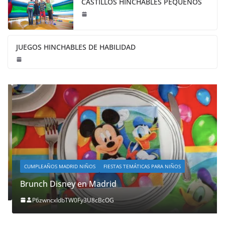
CASTILLOS HINCHABLES PEQUEÑOS
JUEGOS HINCHABLES DE HABILIDAD
CUMPLEAÑOS MADRID NIÑOS
FIESTAS TEMÁTICAS PARA NIÑOS
Brunch Disney en Madrid
P6zwncxIdbTW0Fy3U8cBcOG