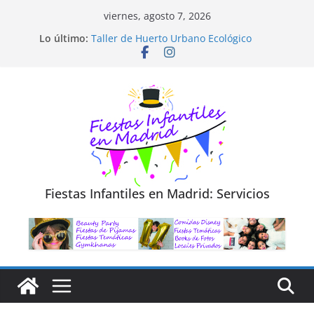
Saltar
viernes, agosto 7, 2026
al
Diseño de Moda y Reciclaje de Prendas
Lo último:
Taller de Huerto Urbano Ecológico
contenido
TALLER FOTOGRAFÍA LA NATURALEZA
Cluedo Virtual para Niños
Trivial Virtual para niños
Fiestas Infantiles en Madrid: Servicios