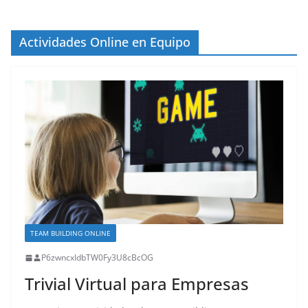
Actividades Online en Equipo
TEAM BUILDING ONLINE
P6zwncxIdbTW0Fy3U8cBcOG
Trivial Virtual para Empresas