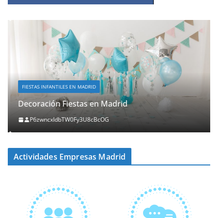
FIESTAS INFANTILES EN MADRID
Decoración Fiestas en Madrid
P6zwncxIdbTW0Fy3U8cBcOG
Actividades Empresas Madrid