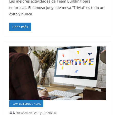
Las mejores actividades de Team Building para
empresas. El famoso juego de mesa “Trivial” es todo un
éxito y nunca
Leer más
TEAM BUILDING ONLINE
P6zwncxIdbTW0Fy3U8cBcOG