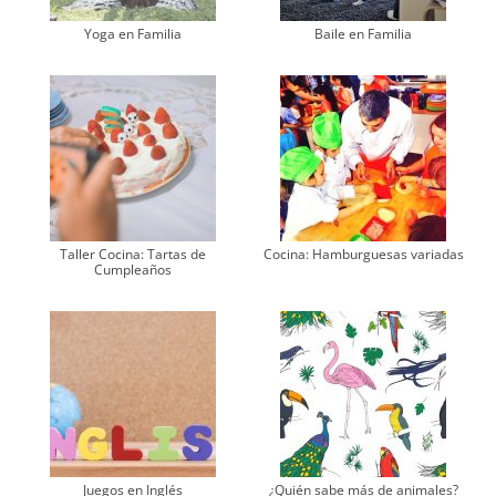
Yoga en Familia
Baile en Familia
Taller Cocina: Tartas de
Cocina: Hamburguesas variadas
Cumpleaños
Juegos en Inglés
¿Quién sabe más de animales?