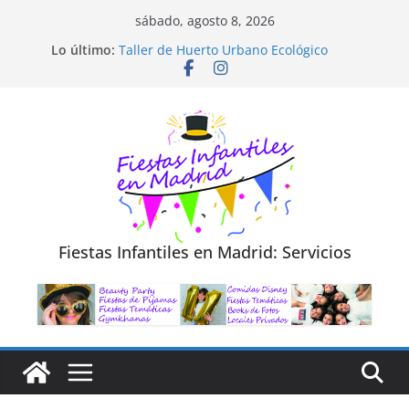
Saltar
sábado, agosto 8, 2026
Diseño de Moda y Reciclaje de Prendas
al
Lo último:
Taller de Huerto Urbano Ecológico
contenido
TALLER FOTOGRAFÍA LA NATURALEZA
Cluedo Virtual para Niños
Trivial Virtual para niños
Fiestas Infantiles en Madrid: Servicios