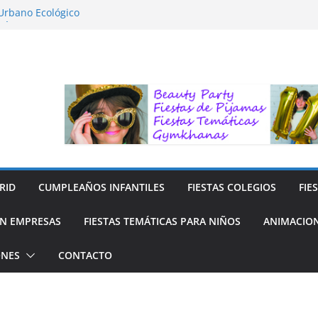
 Urbano Ecológico
FÍA LA NATURALEZA
ara Niños
ra niños
 Reciclaje de Prendas
RID
CUMPLEAÑOS INFANTILES
FIESTAS COLEGIOS
FIE
N EMPRESAS
FIESTAS TEMÁTICAS PARA NIÑOS
ANIMACION
ONES
CONTACTO