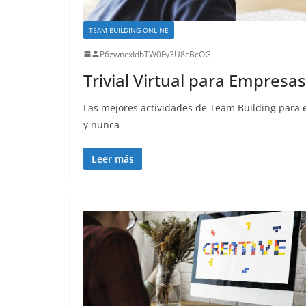
TEAM BUILDING ONLINE
P6zwncxIdbTW0Fy3U8cBcOG
Trivial Virtual para Empresas
Las mejores actividades de Team Building para e
y nunca
Leer más