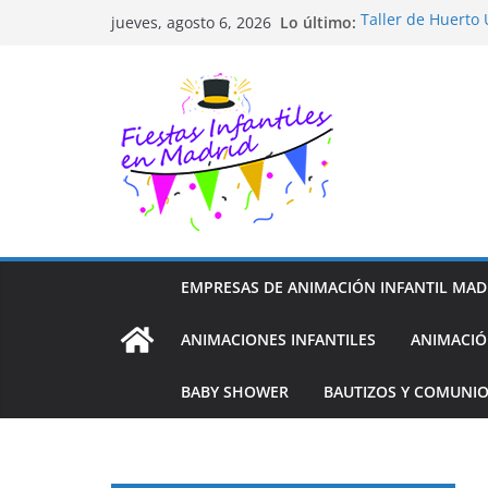
Saltar
Lo último:
Taller de Huerto
jueves, agosto 6, 2026
al
TALLER FOTOGRA
Cluedo Virtual p
contenido
Trivial Virtual pa
Diseño de Moda y
EMPRESAS DE ANIMACIÓN INFANTIL MAD
ANIMACIONES INFANTILES
ANIMACIÓ
BABY SHOWER
BAUTIZOS Y COMUNI