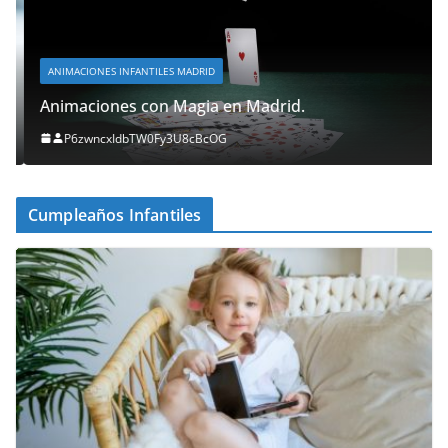
ANIMACIONES INFANTILES MADRID
Animaciones con Magia en Madrid.
P6zwncxIdbTW0Fy3U8cBcOG
Cumpleaños Infantiles