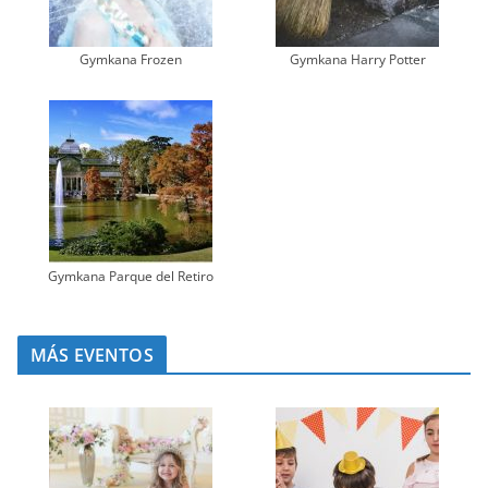
Gymkana Frozen
Gymkana Harry Potter
Gymkana Parque del Retiro
MÁS EVENTOS