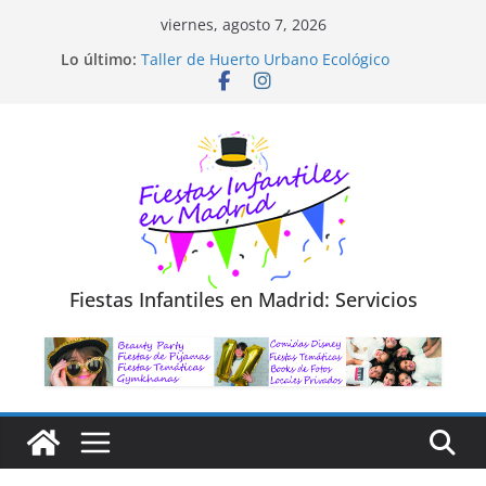
Saltar
viernes, agosto 7, 2026
Diseño de Moda y Reciclaje de Prendas
al
Lo último:
Taller de Huerto Urbano Ecológico
contenido
TALLER FOTOGRAFÍA LA NATURALEZA
Cluedo Virtual para Niños
Trivial Virtual para niños
Fiestas Infantiles en Madrid: Servicios