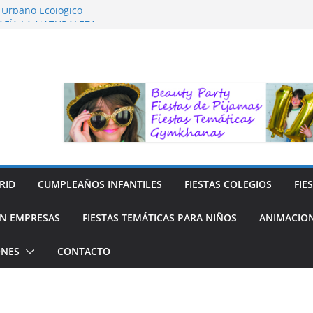
o Urbano Ecológico
AFÍA LA NATURALEZA
ara Niños
ara niños
y Reciclaje de Prendas
RID
CUMPLEAÑOS INFANTILES
FIESTAS COLEGIOS
FIE
N EMPRESAS
FIESTAS TEMÁTICAS PARA NIÑOS
ANIMACION
ONES
CONTACTO