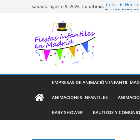
Saltar
Lo último:
Taller de Huert
sábado, agosto 8, 2026
al
TALLER FOTOGR
Cluedo Virtual p
contenido
Trivial Virtual p
Diseño de Moda 
EMPRESAS DE ANIMACIÓN INFANTIL MAD
ANIMACIONES INFANTILES
ANIMACIÓ
BABY SHOWER
BAUTIZOS Y COMUNI