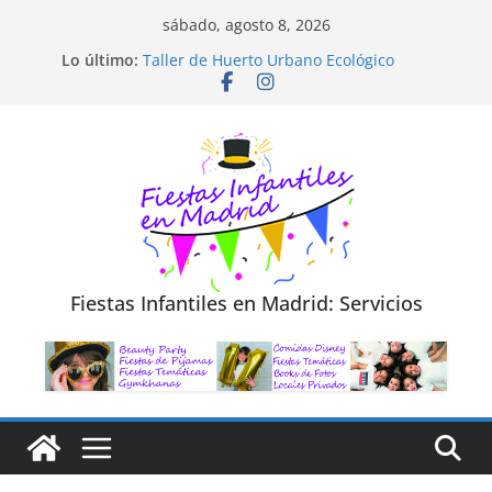
Saltar
sábado, agosto 8, 2026
al
Lo último:
Taller de Huerto Urbano Ecológico
contenido
TALLER FOTOGRAFÍA LA NATURALEZA
Cluedo Virtual para Niños
Trivial Virtual para niños
Diseño de Moda y Reciclaje de Prendas
Fiestas Infantiles en Madrid: Servicios