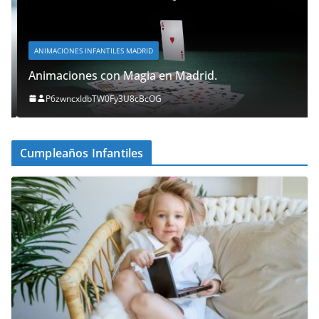
ANIMACIONES INFANTILES MADRID
Animaciones con Magia en Madrid.
P6zwncxIdbTW0Fy3U8cBcOG
Cumpleaños Infantiles