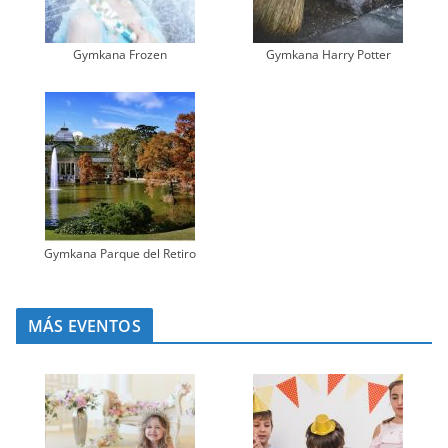
Gymkana Frozen
Gymkana Harry Potter
Gymkana Parque del Retiro
MÁS EVENTOS