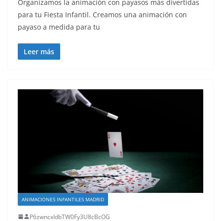
Organizamos la animación con payasos más divertidas
para tu Fiesta Infantil. Creamos una animación con
payaso a medida para tu
Leer más
ANIMACIONES INFANTILES MADRID
P6zwncxIdbTW0Fy3U8cBcOG