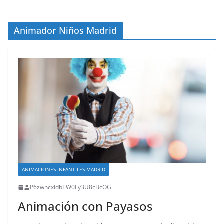
Animador Niños Madrid
ANIMACIONES INFANTILES MADRID
P6zwncxIdbTW0Fy3U8cBcOG
Animación con Payasos