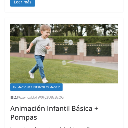
Leer más
ANIMACIONES INFANTILES MADRID
P6zwncxIdbTW0Fy3U8cBcOG
Animación Infantil Básica +
Pompas