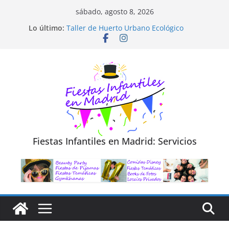
Saltar
sábado, agosto 8, 2026
al
Diseño de Moda y Reciclaje de Prendas
Lo último:
Taller de Huerto Urbano Ecológico
contenido
TALLER FOTOGRAFÍA LA NATURALEZA
Cluedo Virtual para Niños
Trivial Virtual para niños
Fiestas Infantiles en Madrid: Servicios