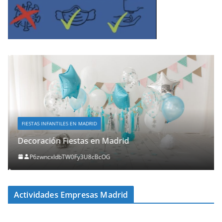
FIESTAS INFANTILES EN MADRID
Decoración Fiestas en Madrid
P6zwncxIdbTW0Fy3U8cBcOG
Actividades Empresas Madrid