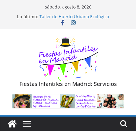
Saltar
sábado, agosto 8, 2026
al
Lo último:
Taller de Huerto Urbano Ecológico
contenido
TALLER FOTOGRAFÍA LA NATURALEZA
Cluedo Virtual para Niños
Trivial Virtual para niños
Diseño de Moda y Reciclaje de Prendas
Fiestas Infantiles en Madrid: Servicios