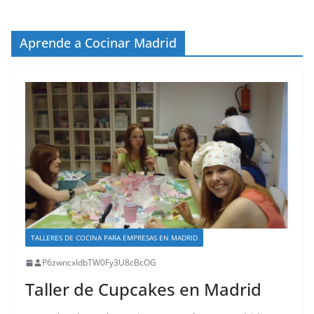
Aprende a Cocinar Madrid
TALLERES DE COCINA PARA EMPRESAS EN MADRID
P6zwncxIdbTW0Fy3U8cBcOG
Taller de Cupcakes en Madrid