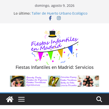
Saltar
domingo, agosto 9, 2026
al
Diseño de Moda y Reciclaje de Prendas
Lo último:
Taller de Huerto Urbano Ecológico
contenido
TALLER FOTOGRAFÍA LA NATURALEZA
Cluedo Virtual para Niños
Trivial Virtual para niños
Fiestas Infantiles en Madrid: Servicios