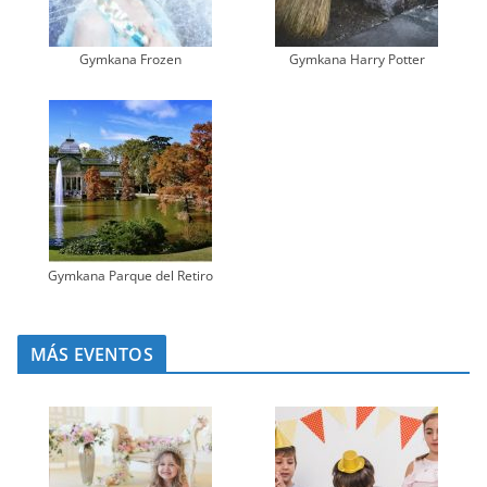
Gymkana Frozen
Gymkana Harry Potter
Gymkana Parque del Retiro
MÁS EVENTOS