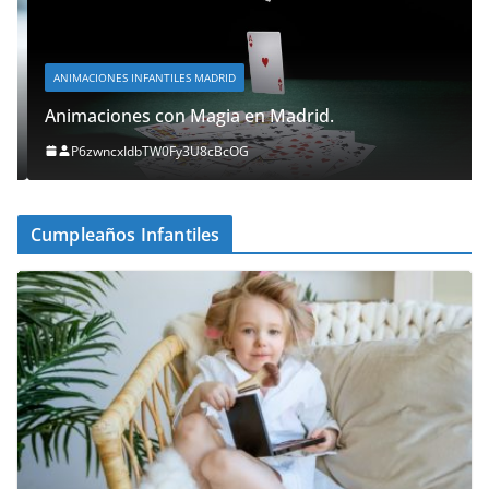
ANIMACIONES INFANTILES MADRID
Animaciones con Magia en Madrid.
P6zwncxIdbTW0Fy3U8cBcOG
Cumpleaños Infantiles