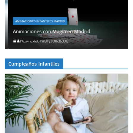
ANIMACIONES INFANTILES MADRID
Animaciones con Magia en Madrid.
P6zwncxIdbTW0Fy3U8cBcOG
Cumpleaños Infantiles