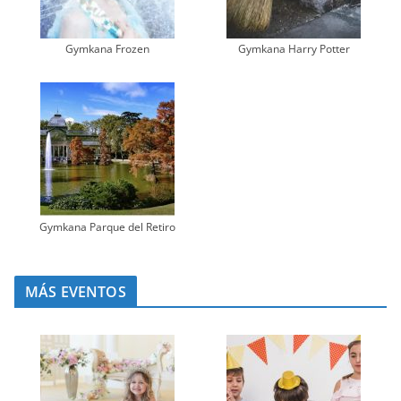
Gymkana Frozen
Gymkana Harry Potter
Gymkana Parque del Retiro
MÁS EVENTOS