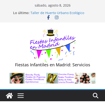
Saltar
sábado, agosto 8, 2026
al
Diseño de Moda y Reciclaje de Prendas
Lo último:
Taller de Huerto Urbano Ecológico
contenido
TALLER FOTOGRAFÍA LA NATURALEZA
Cluedo Virtual para Niños
Trivial Virtual para niños
Fiestas Infantiles en Madrid: Servicios