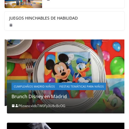
JUEGOS HINCHABLES DE HABILIDAD
CUMPLEAÑOS MADRID NIÑOS
FIESTAS TEMÁTICAS PARA NIÑOS
Brunch Disney en Madrid
P6zwncxIdbTW0Fy3U8cBcOG