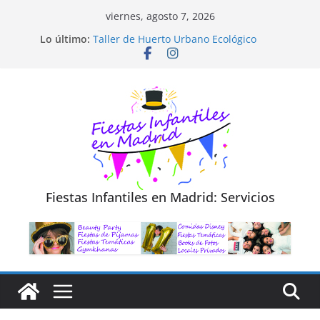
Saltar
viernes, agosto 7, 2026
al
Diseño de Moda y Reciclaje de Prendas
Lo último:
Taller de Huerto Urbano Ecológico
contenido
TALLER FOTOGRAFÍA LA NATURALEZA
Cluedo Virtual para Niños
Trivial Virtual para niños
Fiestas Infantiles en Madrid: Servicios