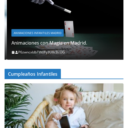
ANIMACIONES INFANTILES MADRID
Animaciones con Magia en Madrid.
P6zwncxIdbTW0Fy3U8cBcOG
Cumpleaños Infantiles