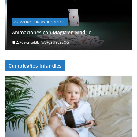
ANIMACIONES INFANTILES MADRID
Animaciones con Magia en Madrid.
P6zwncxIdbTW0Fy3U8cBcOG
Cumpleaños Infantiles