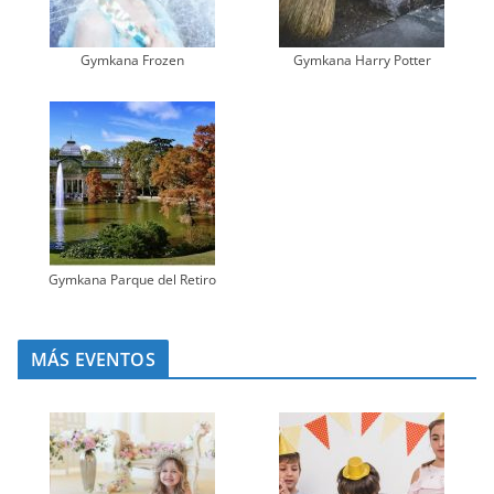
Gymkana Frozen
Gymkana Harry Potter
Gymkana Parque del Retiro
MÁS EVENTOS