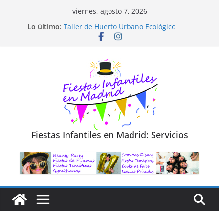
Saltar
viernes, agosto 7, 2026
al
Diseño de Moda y Reciclaje de Prendas
Lo último:
Taller de Huerto Urbano Ecológico
contenido
TALLER FOTOGRAFÍA LA NATURALEZA
Cluedo Virtual para Niños
Trivial Virtual para niños
Fiestas Infantiles en Madrid: Servicios