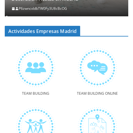
P6zwncxIdbTW0Fy3U8cBcOG
Actividades Empresas Madrid
TEAM BUILDING
TEAM BUILDING ONLINE