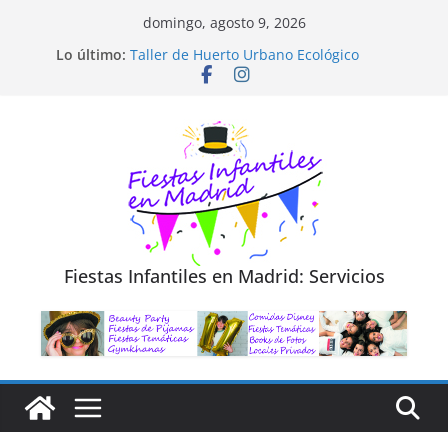
Saltar
domingo, agosto 9, 2026
al
Diseño de Moda y Reciclaje de Prendas
Lo último:
Taller de Huerto Urbano Ecológico
contenido
TALLER FOTOGRAFÍA LA NATURALEZA
Cluedo Virtual para Niños
Trivial Virtual para niños
Fiestas Infantiles en Madrid: Servicios