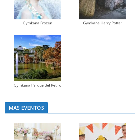
Gymkana Frozen
Gymkana Harry Potter
Gymkana Parque del Retiro
MÁS EVENTOS