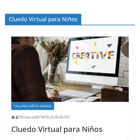
Cluedo Virtual para Niños
TALLERES NIÑOS MADRID
P6zwncxIdbTW0Fy3U8cBcOG
Cluedo Virtual para Niños