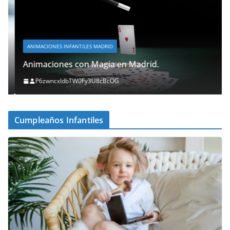
ANIMACIONES INFANTILES MADRID
Animaciones con Magia en Madrid.
P6zwncxIdbTW0Fy3U8cBcOG
Cumpleaños Infantiles