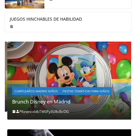
JUEGOS HINCHABLES DE HABILIDAD
CUMPLEAÑOS MADRID NIÑOS
FIESTAS TEMÁTICAS PARA NIÑOS
Brunch Disney en Madrid
P6zwncxIdbTW0Fy3U8cBcOG