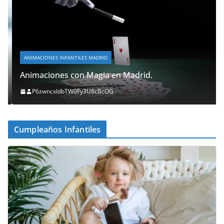
ANIMACIONES INFANTILES MADRID
Animaciones con Magia en Madrid.
P6zwncxIdbTW0Fy3U8cBcOG
Cumpleaños Infantiles