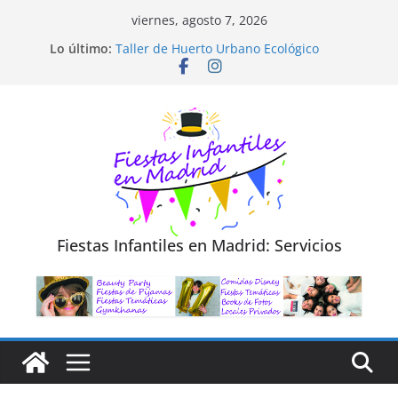
Saltar
viernes, agosto 7, 2026
al
Diseño de Moda y Reciclaje de Prendas
Lo último:
Taller de Huerto Urbano Ecológico
contenido
TALLER FOTOGRAFÍA LA NATURALEZA
Cluedo Virtual para Niños
Trivial Virtual para niños
Fiestas Infantiles en Madrid: Servicios