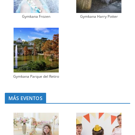
Gymkana Frozen
Gymkana Harry Potter
Gymkana Parque del Retiro
MÁS EVENTOS