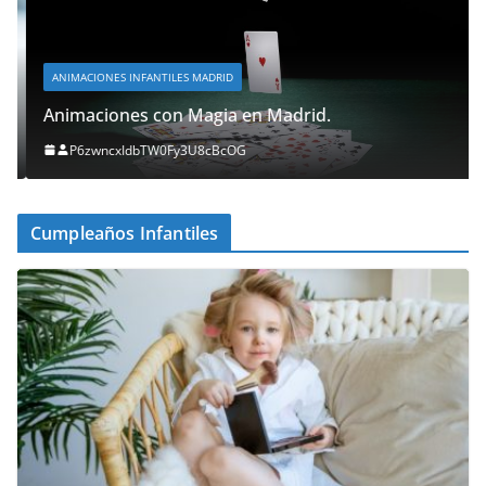
ANIMACIONES INFANTILES MADRID
Animaciones con Magia en Madrid.
P6zwncxIdbTW0Fy3U8cBcOG
Cumpleaños Infantiles