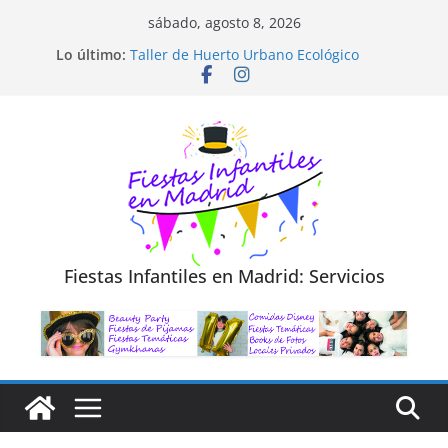
Saltar
sábado, agosto 8, 2026
al
Diseño de Moda y Reciclaje de Prendas
Lo último:
Taller de Huerto Urbano Ecológico
contenido
TALLER FOTOGRAFÍA LA NATURALEZA
Cluedo Virtual para Niños
Trivial Virtual para niños
Fiestas Infantiles en Madrid: Servicios