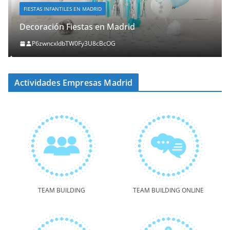
FIESTAS INFANTILES EN MADRID
Decoración Fiestas en Madrid
P6zwncxIdbTW0Fy3U8cBcOG
Actividades Empresas Madrid
TEAM BUILDING
TEAM BUILDING ONLINE