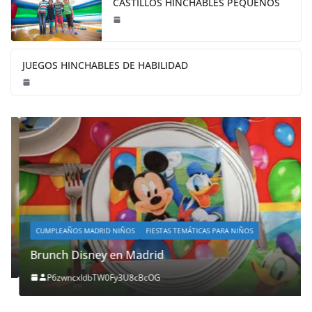
CASTILLOS HINCHABLES PEQUEÑOS
JUEGOS HINCHABLES DE HABILIDAD
CUMPLEAÑOS MADRID NIÑOS
FIESTAS TEMÁTICAS PARA NIÑOS
Brunch Disney en Madrid
P6zwncxIdbTW0Fy3U8cBcOG