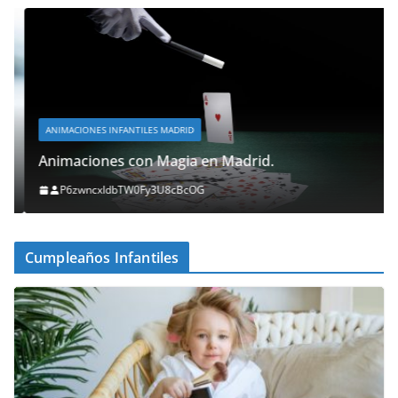
ANIMACIONES INFANTILES MADRID
Animaciones con Magia en Madrid.
P6zwncxIdbTW0Fy3U8cBcOG
Cumpleaños Infantiles