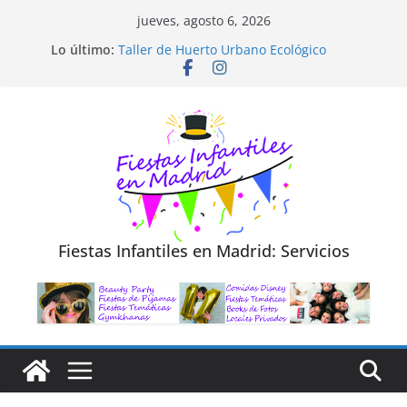
Saltar
jueves, agosto 6, 2026
al
Diseño de Moda y Reciclaje de Prendas
Lo último:
Taller de Huerto Urbano Ecológico
contenido
TALLER FOTOGRAFÍA LA NATURALEZA
Cluedo Virtual para Niños
Trivial Virtual para niños
Fiestas Infantiles en Madrid: Servicios