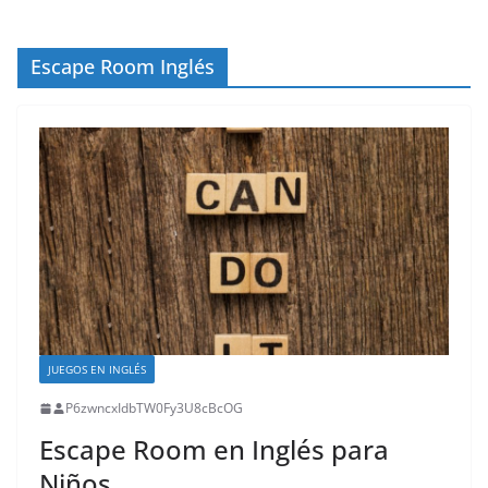
Escape Room Inglés
JUEGOS EN INGLÉS
P6zwncxIdbTW0Fy3U8cBcOG
Escape Room en Inglés para
Niños