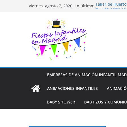
Saltar
Lo último:
Taller de Huert
viernes, agosto 7, 2026
al
TALLER FOTOGR
Cluedo Virtual p
contenido
Trivial Virtual p
Diseño de Moda 
EMPRESAS DE ANIMACIÓN INFANTIL MAD
ANIMACIONES INFANTILES
ANIMACIÓ
BABY SHOWER
BAUTIZOS Y COMUNI