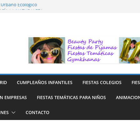
o Urbano Ecológico
AFÍA LA NATURALEZA
ara Niños
ara niños
y Reciclaje de Prendas
RID
CUMPLEAÑOS INFANTILES
FIESTAS COLEGIOS
FIE
N EMPRESAS
FIESTAS TEMÁTICAS PARA NIÑOS
ANIMACION
ONES
CONTACTO