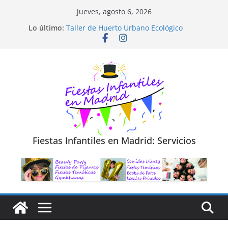
Saltar
jueves, agosto 6, 2026
al
Diseño de Moda y Reciclaje de Prendas
Lo último:
Taller de Huerto Urbano Ecológico
contenido
TALLER FOTOGRAFÍA LA NATURALEZA
Cluedo Virtual para Niños
Trivial Virtual para niños
Fiestas Infantiles en Madrid: Servicios