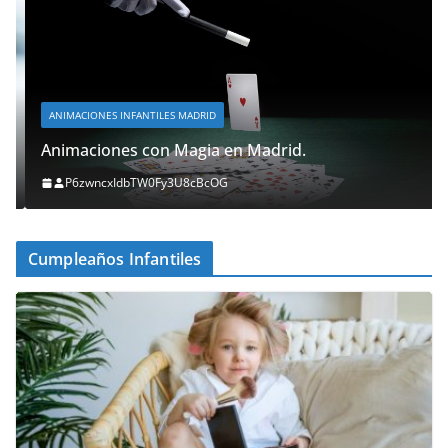
ANIMACIONES INFANTILES MADRID
Animaciones con Magia en Madrid.
P6zwncxIdbTW0Fy3U8cBcOG
Cumpleaños Infantiles