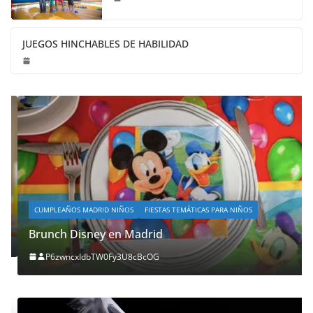
JUEGOS HINCHABLES DE HABILIDAD
CUMPLEAÑOS MADRID NIÑOS
FIESTAS TEMÁTICAS PARA NIÑOS
Brunch Disney en Madrid
P6zwncxIdbTW0Fy3U8cBcOG