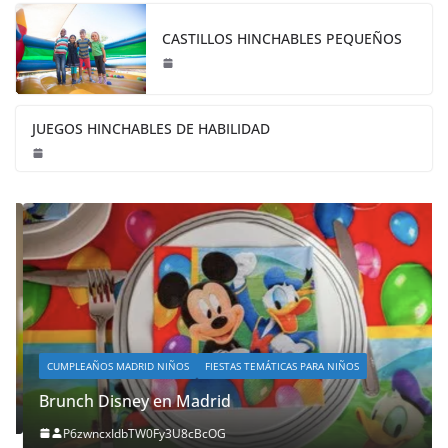
CASTILLOS HINCHABLES PEQUEÑOS
JUEGOS HINCHABLES DE HABILIDAD
CUMPLEAÑOS MADRID NIÑOS
FIESTAS TEMÁTICAS PARA NIÑOS
Brunch Disney en Madrid
P6zwncxIdbTW0Fy3U8cBcOG