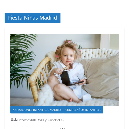
Fiesta Niñas Madrid
ANIMACIONES INFANTILES MADRID
CUMPLEAÑOS INFANTILES
P6zwncxIdbTW0Fy3U8cBcOG