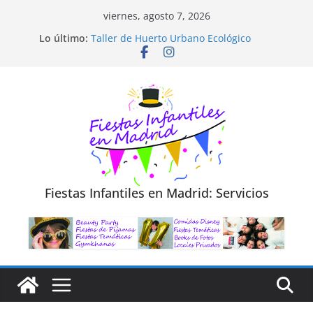
Saltar
viernes, agosto 7, 2026
al
Diseño de Moda y Reciclaje de Prendas
Lo último:
Taller de Huerto Urbano Ecológico
contenido
TALLER FOTOGRAFÍA LA NATURALEZA
Cluedo Virtual para Niños
Trivial Virtual para niños
Fiestas Infantiles en Madrid: Servicios