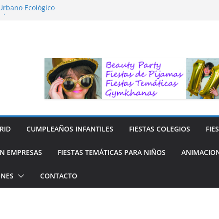
 Urbano Ecológico
FÍA LA NATURALEZA
ara Niños
ra niños
 Reciclaje de Prendas
RID
CUMPLEAÑOS INFANTILES
FIESTAS COLEGIOS
FIE
N EMPRESAS
FIESTAS TEMÁTICAS PARA NIÑOS
ANIMACION
ONES
CONTACTO