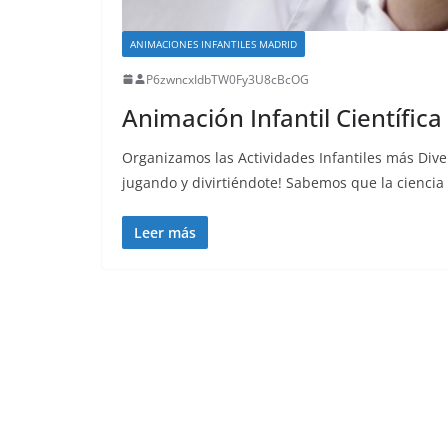
ANIMACIONES INFANTILES MADRID
P6zwncxIdbTW0Fy3U8cBcOG
Animación Infantil Científica
Organizamos las Actividades Infantiles más Diver
jugando y divirtiéndote! Sabemos que la cienci
Leer más