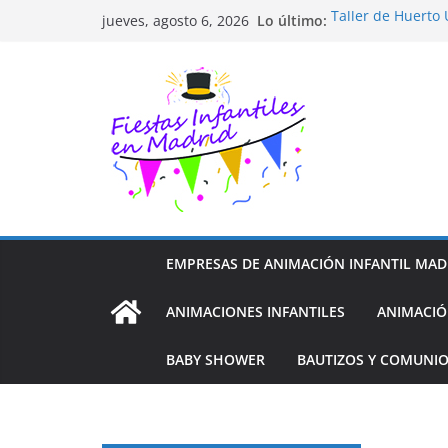
Saltar
Lo último:
Taller de Huerto
jueves, agosto 6, 2026
al
TALLER FOTOGRA
Cluedo Virtual p
contenido
Trivial Virtual pa
Diseño de Moda y
EMPRESAS DE ANIMACIÓN INFANTIL MAD
ANIMACIONES INFANTILES
ANIMACIÓ
BABY SHOWER
BAUTIZOS Y COMUNI