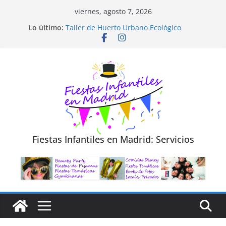
Saltar
viernes, agosto 7, 2026
al
Diseño de Moda y Reciclaje de Prendas
Lo último:
Taller de Huerto Urbano Ecológico
contenido
TALLER FOTOGRAFÍA LA NATURALEZA
Cluedo Virtual para Niños
Trivial Virtual para niños
Fiestas Infantiles en Madrid: Servicios