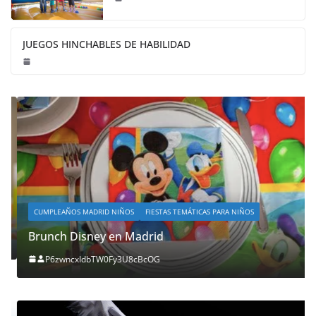
JUEGOS HINCHABLES DE HABILIDAD
CUMPLEAÑOS MADRID NIÑOS
FIESTAS TEMÁTICAS PARA NIÑOS
Brunch Disney en Madrid
P6zwncxIdbTW0Fy3U8cBcOG