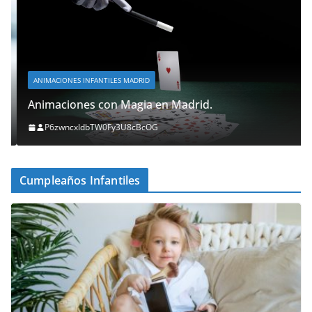
ANIMACIONES INFANTILES MADRID
Animaciones con Magia en Madrid.
P6zwncxIdbTW0Fy3U8cBcOG
Cumpleaños Infantiles