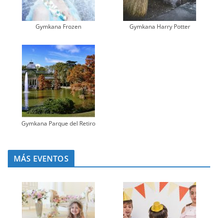
Gymkana Frozen
Gymkana Harry Potter
Gymkana Parque del Retiro
MÁS EVENTOS