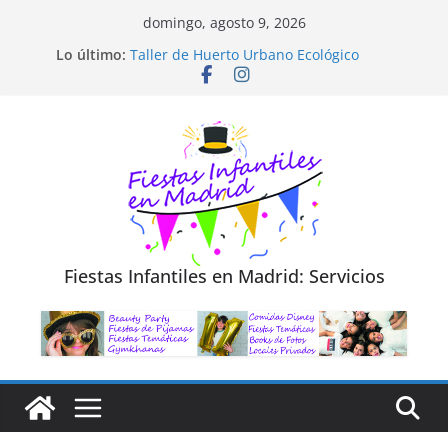
Saltar
domingo, agosto 9, 2026
al
Diseño de Moda y Reciclaje de Prendas
Lo último:
Taller de Huerto Urbano Ecológico
contenido
TALLER FOTOGRAFÍA LA NATURALEZA
Cluedo Virtual para Niños
Trivial Virtual para niños
Fiestas Infantiles en Madrid: Servicios