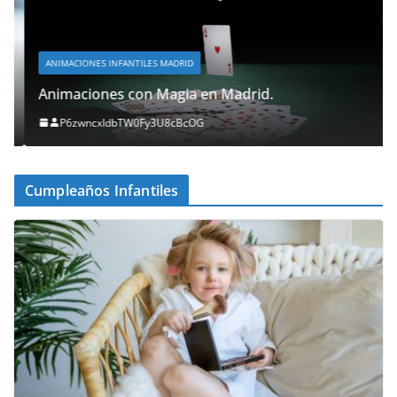
ANIMACIONES INFANTILES MADRID
Animaciones con Magia en Madrid.
P6zwncxIdbTW0Fy3U8cBcOG
Cumpleaños Infantiles