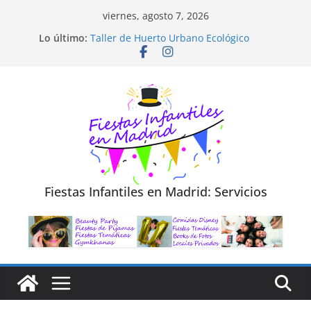
Saltar
viernes, agosto 7, 2026
al
Diseño de Moda y Reciclaje de Prendas
Lo último:
Taller de Huerto Urbano Ecológico
contenido
TALLER FOTOGRAFÍA LA NATURALEZA
Cluedo Virtual para Niños
Trivial Virtual para niños
Fiestas Infantiles en Madrid: Servicios