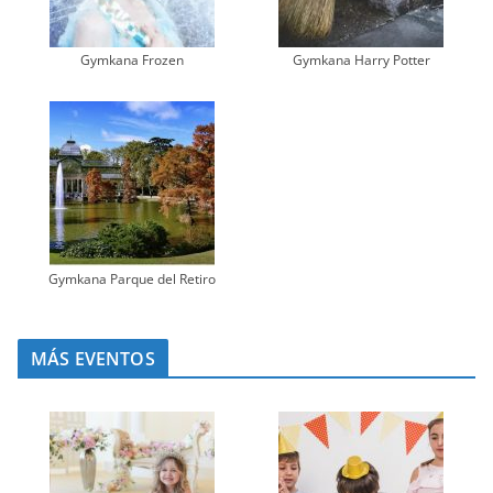
Gymkana Frozen
Gymkana Harry Potter
Gymkana Parque del Retiro
MÁS EVENTOS