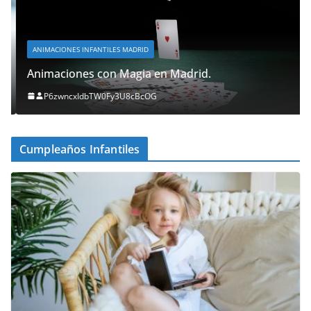
ANIMACIONES INFANTILES MADRID
Animaciones con Magia en Madrid.
P6zwncxIdbTW0Fy3U8cBcOG
Cumpleaños Infantiles