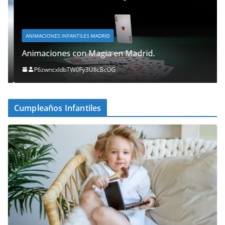
ANIMACIONES INFANTILES MADRID
Animaciones con Magia en Madrid.
P6zwncxIdbTW0Fy3U8cBcOG
Cumpleaños Infantiles