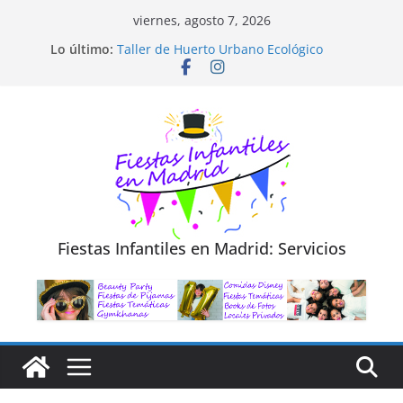
Saltar
viernes, agosto 7, 2026
al
Diseño de Moda y Reciclaje de Prendas
Lo último:
Taller de Huerto Urbano Ecológico
contenido
TALLER FOTOGRAFÍA LA NATURALEZA
Cluedo Virtual para Niños
Trivial Virtual para niños
Fiestas Infantiles en Madrid: Servicios