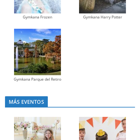
Gymkana Frozen
Gymkana Harry Potter
Gymkana Parque del Retiro
MÁS EVENTOS