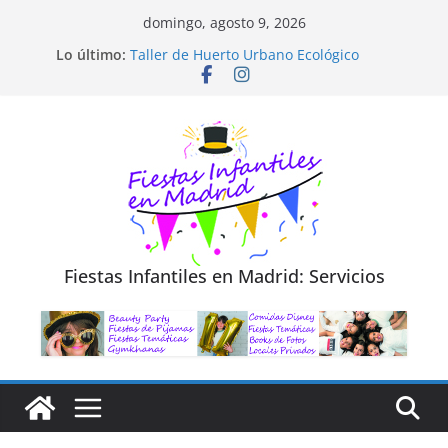
Saltar
domingo, agosto 9, 2026
al
Diseño de Moda y Reciclaje de Prendas
Lo último:
Taller de Huerto Urbano Ecológico
contenido
TALLER FOTOGRAFÍA LA NATURALEZA
Cluedo Virtual para Niños
Trivial Virtual para niños
Fiestas Infantiles en Madrid: Servicios