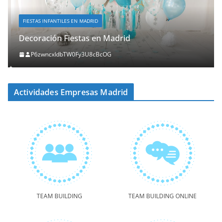
FIESTAS INFANTILES EN MADRID
Decoración Fiestas en Madrid
P6zwncxIdbTW0Fy3U8cBcOG
Actividades Empresas Madrid
TEAM BUILDING
TEAM BUILDING ONLINE