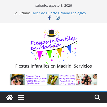
Saltar
sábado, agosto 8, 2026
al
Diseño de Moda y Reciclaje de Prendas
Lo último:
Taller de Huerto Urbano Ecológico
contenido
TALLER FOTOGRAFÍA LA NATURALEZA
Cluedo Virtual para Niños
Trivial Virtual para niños
Fiestas Infantiles en Madrid: Servicios