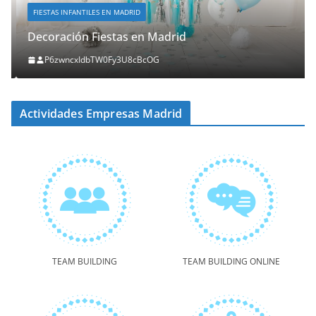
FIESTAS INFANTILES EN MADRID
Decoración Fiestas en Madrid
P6zwncxIdbTW0Fy3U8cBcOG
Actividades Empresas Madrid
TEAM BUILDING
TEAM BUILDING ONLINE