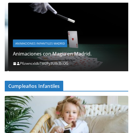
ANIMACIONES INFANTILES MADRID
Animaciones con Magia en Madrid.
P6zwncxIdbTW0Fy3U8cBcOG
Cumpleaños Infantiles