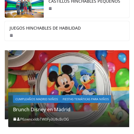
CASTILLOS HINCHABLES PEQUEÑOS
JUEGOS HINCHABLES DE HABILIDAD
CUMPLEAÑOS MADRID NIÑOS
FIESTAS TEMÁTICAS PARA NIÑOS
Brunch Disney en Madrid
P6zwncxIdbTW0Fy3U8cBcOG