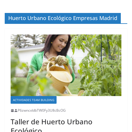
Huerto Urbano Ecológico Empresas Madrid
ACTIVIDADES TEAM BUILDING
P6zwncxIdbTW0Fy3U8cBcOG
Taller de Huerto Urbano
Ecológico