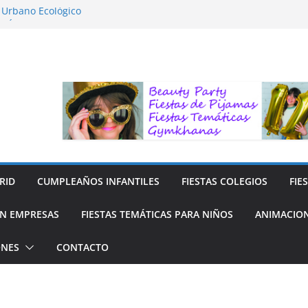
o Urbano Ecológico
AFÍA LA NATURALEZA
ara Niños
ara niños
y Reciclaje de Prendas
RID
CUMPLEAÑOS INFANTILES
FIESTAS COLEGIOS
FIE
N EMPRESAS
FIESTAS TEMÁTICAS PARA NIÑOS
ANIMACION
ONES
CONTACTO