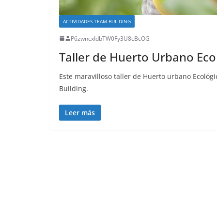
ACTIVIDADES TEAM BUILDING
P6zwncxIdbTW0Fy3U8cBcOG
Taller de Huerto Urbano Eco
Este maravilloso taller de Huerto urbano Ecológ
Building.
Leer más