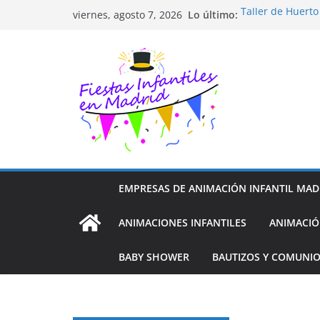
Saltar
Lo último:
Taller de Huert
viernes, agosto 7, 2026
al
TALLER FOTOGR
Cluedo Virtual p
contenido
Trivial Virtual p
Diseño de Moda 
EMPRESAS DE ANIMACIÓN INFANTIL MAD
ANIMACIONES INFANTILES
ANIMACIÓ
BABY SHOWER
BAUTIZOS Y COMUNI