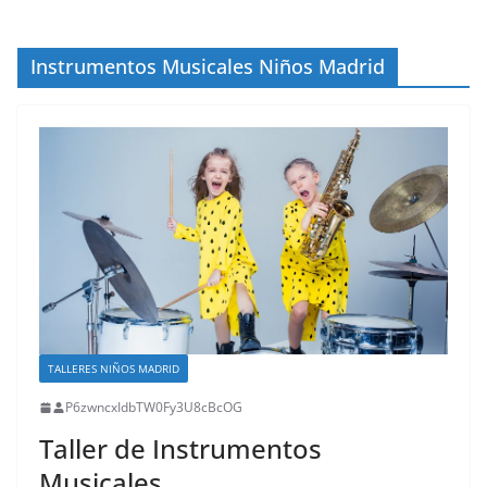
Instrumentos Musicales Niños Madrid
TALLERES NIÑOS MADRID
P6zwncxIdbTW0Fy3U8cBcOG
Taller de Instrumentos
Musicales