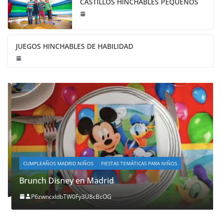
CASTILLOS HINCHABLES PEQUEÑOS
JUEGOS HINCHABLES DE HABILIDAD
CUMPLEAÑOS MADRID NIÑOS
FIESTAS TEMÁTICAS PARA NIÑOS
Brunch Disney en Madrid
P6zwncxIdbTW0Fy3U8cBcOG