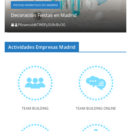
FIESTAS INFANTILES EN MADRID
Decoración Fiestas en Madrid
P6zwncxIdbTW0Fy3U8cBcOG
Actividades Empresas Madrid
TEAM BUILDING
TEAM BUILDING ONLINE