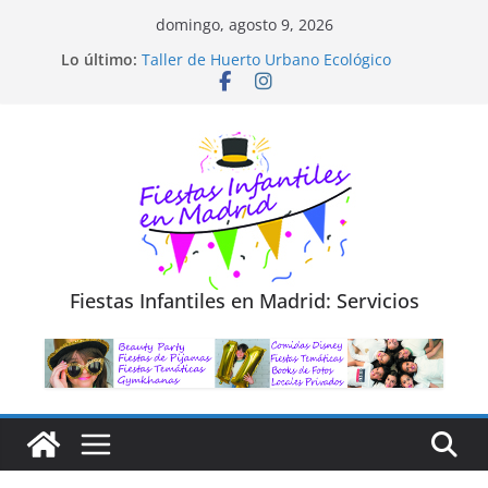
Saltar
domingo, agosto 9, 2026
al
Diseño de Moda y Reciclaje de Prendas
Lo último:
Taller de Huerto Urbano Ecológico
contenido
TALLER FOTOGRAFÍA LA NATURALEZA
Cluedo Virtual para Niños
Trivial Virtual para niños
Fiestas Infantiles en Madrid: Servicios