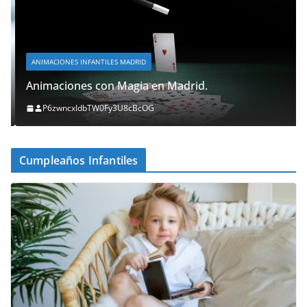
ANIMACIONES INFANTILES MADRID
Animaciones con Magia en Madrid.
P6zwncxIdbTW0Fy3U8cBcOG
Cumpleaños Infantiles