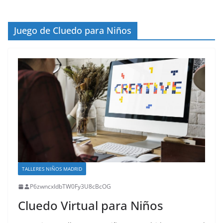
Juego de Cluedo para Niños
TALLERES NIÑOS MADRID
P6zwncxIdbTW0Fy3U8cBcOG
Cluedo Virtual para Niños