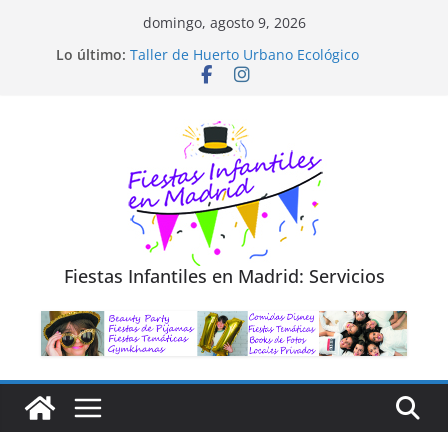
Saltar
domingo, agosto 9, 2026
al
Diseño de Moda y Reciclaje de Prendas
Lo último:
Taller de Huerto Urbano Ecológico
contenido
TALLER FOTOGRAFÍA LA NATURALEZA
Cluedo Virtual para Niños
Trivial Virtual para niños
Fiestas Infantiles en Madrid: Servicios