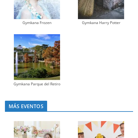
Gymkana Frozen
Gymkana Harry Potter
Gymkana Parque del Retiro
MÁS EVENTOS