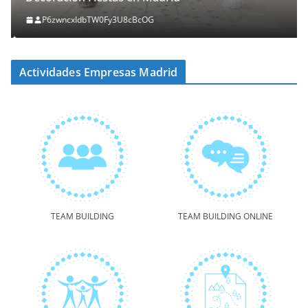
P6zwncxIdbTW0Fy3U8cBcOG
Actividades Empresas Madrid
TEAM BUILDING
TEAM BUILDING ONLINE