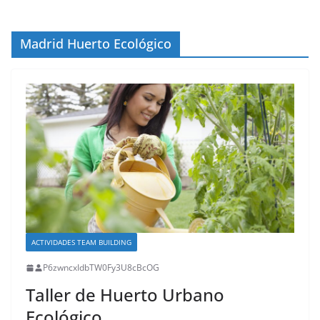
Madrid Huerto Ecológico
ACTIVIDADES TEAM BUILDING
P6zwncxIdbTW0Fy3U8cBcOG
Taller de Huerto Urbano
Ecológico