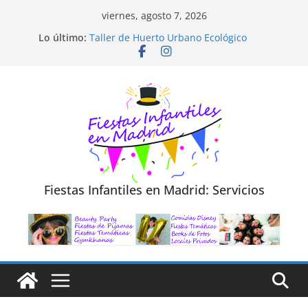
Saltar
viernes, agosto 7, 2026
al
Diseño de Moda y Reciclaje de Prendas
Lo último:
Taller de Huerto Urbano Ecológico
contenido
TALLER FOTOGRAFÍA LA NATURALEZA
Cluedo Virtual para Niños
Trivial Virtual para niños
Fiestas Infantiles en Madrid: Servicios