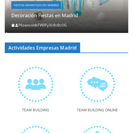
FIESTAS INFANTILES EN MADRID
Decoración Fiestas en Madrid
P6zwncxIdbTW0Fy3U8cBcOG
Actividades Empresas Madrid
TEAM BUILDING
TEAM BUILDING ONLINE