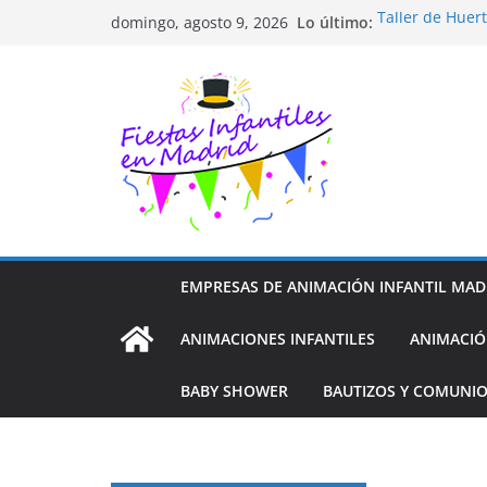
Saltar
Lo último:
Taller de Huer
domingo, agosto 9, 2026
al
TALLER FOTOG
Cluedo Virtual
contenido
Trivial Virtual
Diseño de Moda
EMPRESAS DE ANIMACIÓN INFANTIL MAD
ANIMACIONES INFANTILES
ANIMACIÓ
BABY SHOWER
BAUTIZOS Y COMUNI