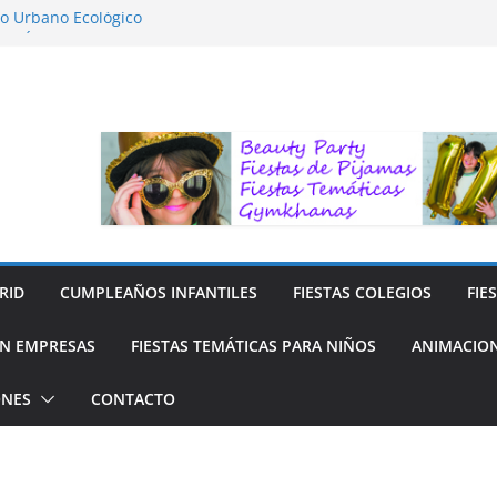
to Urbano Ecológico
RAFÍA LA NATURALEZA
 para Niños
 para niños
 y Reciclaje de Prendas
RID
CUMPLEAÑOS INFANTILES
FIESTAS COLEGIOS
FIE
N EMPRESAS
FIESTAS TEMÁTICAS PARA NIÑOS
ANIMACION
ONES
CONTACTO