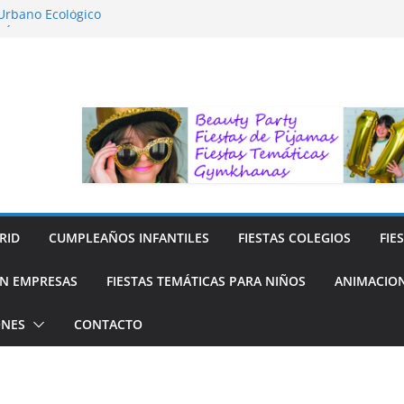
 Urbano Ecológico
FÍA LA NATURALEZA
ara Niños
ra niños
 Reciclaje de Prendas
RID
CUMPLEAÑOS INFANTILES
FIESTAS COLEGIOS
FIE
N EMPRESAS
FIESTAS TEMÁTICAS PARA NIÑOS
ANIMACION
ONES
CONTACTO