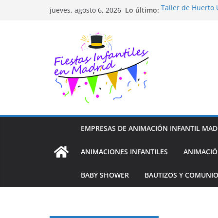
Saltar
Lo último:
Taller de Huerto
jueves, agosto 6, 2026
al
TALLER FOTOGRA
Cluedo Virtual p
contenido
Trivial Virtual pa
Diseño de Moda y
EMPRESAS DE ANIMACIÓN INFANTIL MAD
ANIMACIONES INFANTILES
ANIMACIÓ
BABY SHOWER
BAUTIZOS Y COMUNI