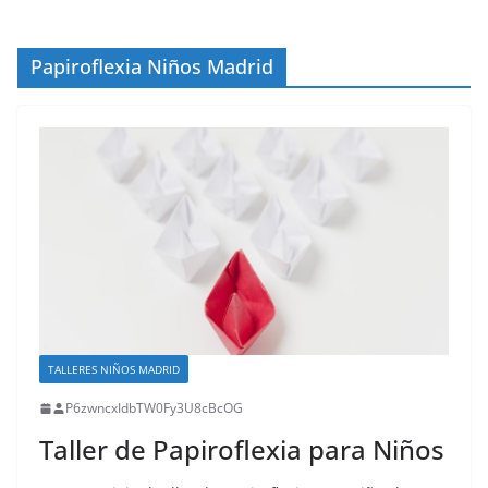
Papiroflexia Niños Madrid
TALLERES NIÑOS MADRID
P6zwncxIdbTW0Fy3U8cBcOG
Taller de Papiroflexia para Niños