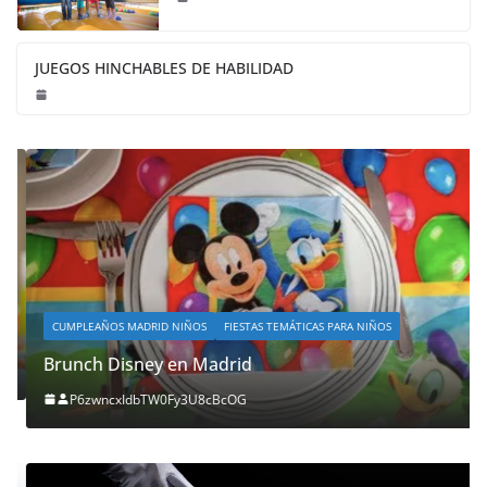
JUEGOS HINCHABLES DE HABILIDAD
CUMPLEAÑOS MADRID NIÑOS
FIESTAS TEMÁTICAS PARA NIÑOS
Brunch Disney en Madrid
P6zwncxIdbTW0Fy3U8cBcOG