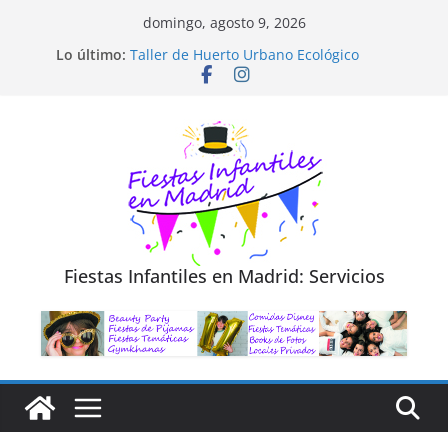
Saltar
domingo, agosto 9, 2026
al
Diseño de Moda y Reciclaje de Prendas
Lo último:
Taller de Huerto Urbano Ecológico
contenido
TALLER FOTOGRAFÍA LA NATURALEZA
Cluedo Virtual para Niños
Trivial Virtual para niños
Fiestas Infantiles en Madrid: Servicios