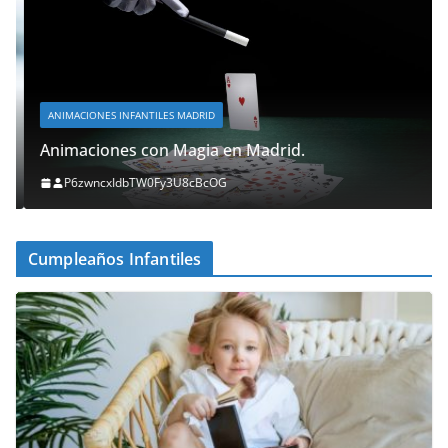
ANIMACIONES INFANTILES MADRID
Animaciones con Magia en Madrid.
P6zwncxIdbTW0Fy3U8cBcOG
Cumpleaños Infantiles