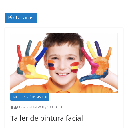
Pintacaras
TALLERES NIÑOS MADRID
P6zwncxIdbTW0Fy3U8cBcOG
Taller de pintura facial