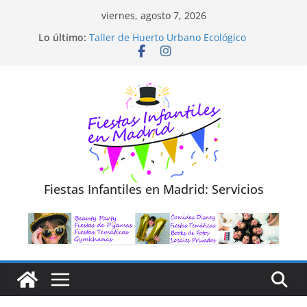
Saltar
viernes, agosto 7, 2026
al
Diseño de Moda y Reciclaje de Prendas
Lo último:
Taller de Huerto Urbano Ecológico
contenido
TALLER FOTOGRAFÍA LA NATURALEZA
Cluedo Virtual para Niños
Trivial Virtual para niños
Fiestas Infantiles en Madrid: Servicios