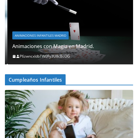
ANIMACIONES INFANTILES MADRID
Animaciones con Magia en Madrid.
P6zwncxIdbTW0Fy3U8cBcOG
Cumpleaños Infantiles