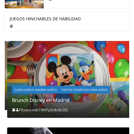
JUEGOS HINCHABLES DE HABILIDAD
CUMPLEAÑOS MADRID NIÑOS
FIESTAS TEMÁTICAS PARA NIÑOS
Brunch Disney en Madrid
P6zwncxIdbTW0Fy3U8cBcOG