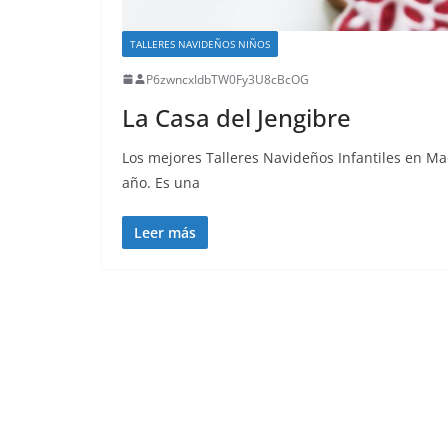
TALLERES NAVIDEÑOS NIÑOS
P6zwncxIdbTW0Fy3U8cBcOG
La Casa del Jengibre
Los mejores Talleres Navideños Infantiles en M
año. Es una
Leer más