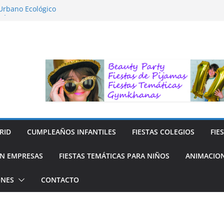
 Urbano Ecológico
FÍA LA NATURALEZA
ara Niños
ra niños
 Reciclaje de Prendas
RID
CUMPLEAÑOS INFANTILES
FIESTAS COLEGIOS
FIE
N EMPRESAS
FIESTAS TEMÁTICAS PARA NIÑOS
ANIMACION
ONES
CONTACTO