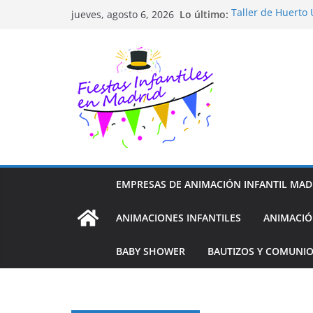
Saltar
Lo último:
Taller de Huerto
jueves, agosto 6, 2026
al
TALLER FOTOGRA
Cluedo Virtual p
contenido
Trivial Virtual pa
Diseño de Moda y
EMPRESAS DE ANIMACIÓN INFANTIL MAD
ANIMACIONES INFANTILES
ANIMACIÓ
BABY SHOWER
BAUTIZOS Y COMUNI